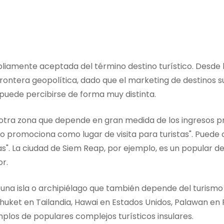
pliamente aceptada del término destino turístico. Desde l
 frontera geopolítica, dado que el marketing de destinos s
 puede percibirse de forma muy distinta.
u otra zona que depende en gran medida de los ingresos pr
 o promociona como lugar de visita para turistas". Puede
s". La ciudad de Siem Reap, por ejemplo, es un popular d
r.
es una isla o archipiélago que también depende del turis
huket en Tailandia, Hawai en Estados Unidos, Palawan en Filip
mplos de populares complejos turísticos insulares.