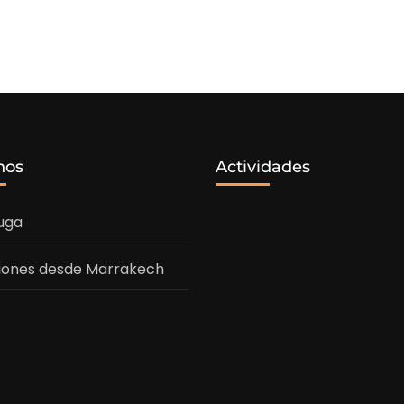
nos
Actividades
uga
iones desde Marrakech