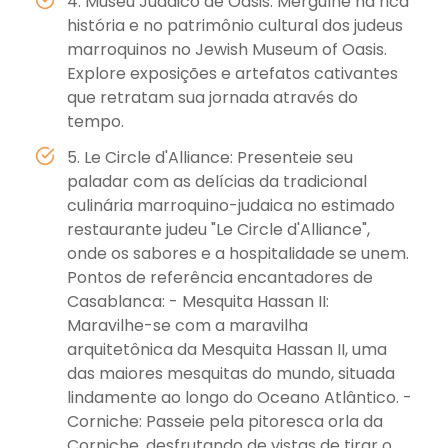
4. Museu Judaico de Oásis: Mergulhe na rica
história e no patrimônio cultural dos judeus
marroquinos no Jewish Museum of Oasis.
Explore exposições e artefatos cativantes
que retratam sua jornada através do
tempo.
5. Le Circle d'Alliance: Presenteie seu
paladar com as delícias da tradicional
culinária marroquino-judaica no estimado
restaurante judeu "Le Circle d'Alliance",
onde os sabores e a hospitalidade se unem.
Pontos de referência encantadores de
Casablanca: - Mesquita Hassan II:
Maravilhe-se com a maravilha
arquitetônica da Mesquita Hassan II, uma
das maiores mesquitas do mundo, situada
lindamente ao longo do Oceano Atlântico. -
Corniche: Passeie pela pitoresca orla da
Corniche, desfrutando de vistas de tirar o