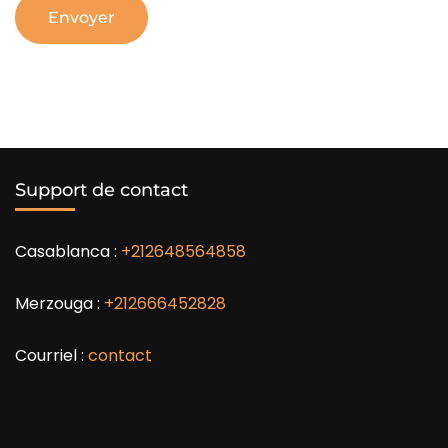
Support de contact
Casablanca :
+212648564858
Merzouga :
+212666452828
Courriel :
contact