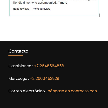
Contacto
Casablanca :
+212648564858
Merzouga :
+212666452828
Correo electrónico :
póngase en contacto con