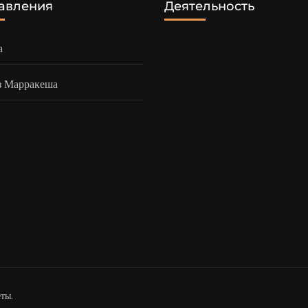
авления
Деятельность
а
з Марракеша
еты
.