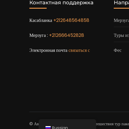
Контактная поддержка
Напр
Касабланка
+212648564858
Мерзуг
Мерзуга :
+212666452828
Туры и
Электронная почта
связаться с
Фес
© Авторское право 2026
Марокко путешествия тур пак
Russian